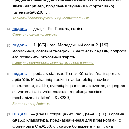
предназначенное для изменения качества извлекаемого
звука (например, продления звучания у фортепиано).
Катенька&#8230; …
Толковый словарь русских существительных
педаль
— далі, ч. Рс. Педаль; важіль …
14
Словник лемківскої говірки
педаль
— 1. [6/5] нога. Молодежный сленг 2. [1/6]
15
мобильный, сотовый телефон. У него есть педаль, попроси
его позвонить. Уголовный жаргон …
Cловарь современной лексики, жаргона и сленга
педаль
— pedalas statusas T sritis Kūno kultūra ir sportas
16
apibrėžtis Mechaninių traukinių, automobilių, muzikos
instrumentų, staklių, dviračių koja minamas svertas, sujungtas
su varomaisiais, valdomaisiais, reguliuojamaisiais
mechanizmais. kilmė it.&#8230; …
Sporto terminų žodynas
ПЕДАЛЬ
— (Pedal, сокращенно Ped., реже P.). 1) В органе
17
&#150; клавиатура, предназначенная для игры ногами, с
Объемом в С &#150; d , самое большее е или f ; она