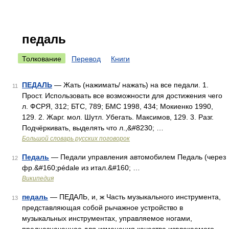
педаль
Толкование
Перевод
Книги
ПЕДАЛЬ
— Жать (нажимать/ нажать) на все педали. 1.
11
Прост. Использовать все возможности для достижения чего
л. ФСРЯ, 312; БТС, 789; БМС 1998, 434; Мокиенко 1990,
129. 2. Жарг. мол. Шутл. Убегать. Максимов, 129. 3. Разг.
Подчёркивать, выделять что л.,&#8230; …
Большой словарь русских поговорок
Педаль
— Педали управления автомобилем Педаль (через
12
фр.&#160;pédale из итал.&#160; …
Википедия
педаль
— ПЕДАЛЬ, и, ж Часть музыкального инструмента,
13
представляющая собой рычажное устройство в
музыкальных инструментах, управляемое ногами,