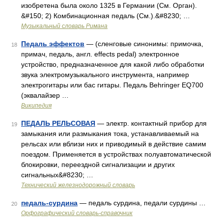
изобретена была около 1325 в Германии (См. Орган).
&#150; 2) Комбинационная педаль (См.).&#8230; …
Музыкальный словарь Римана
Педаль эффектов
— (сленговые синонимы: примочка,
18
примач, педаль, англ. effects pedal) электронное
устройство, предназначенное для какой либо обработки
звука электромузыкального инструмента, например
электрогитары или бас гитары. Педаль Behringer EQ700
(эквалайзер …
Википедия
ПЕДАЛЬ РЕЛЬСОВАЯ
— электр. контактный прибор для
19
замыкания или размыкания тока, устанавливаемый на
рельсах или вблизи них и приводимый в действие самим
поездом. Применяется в устройствах полуавтоматической
блокировки, переездной сигнализации и других
сигнальных&#8230; …
Технический железнодорожный словарь
педаль-сурдина
— педаль сурдина, педали сурдины …
20
Орфографический словарь-справочник